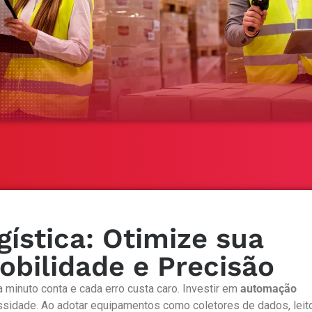
ística: Otimize sua
bilidade e Precisão
 minuto conta e cada erro custa caro. Investir em
automação
ssidade. Ao adotar equipamentos como coletores de dados, leit