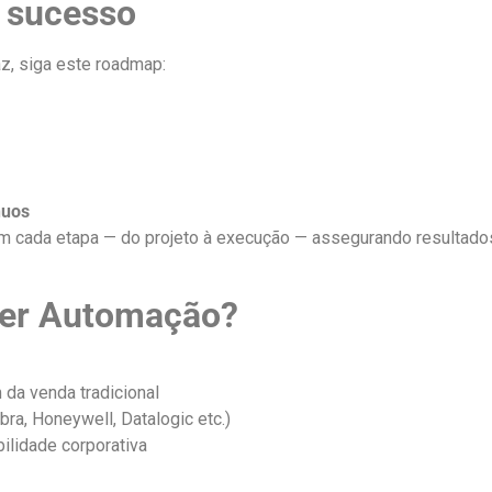
 sucesso
az, siga este roadmap:
nuos
m cada etapa — do projeto à execução — assegurando resultado
zer Automação?
 da venda tradicional
ra, Honeywell, Datalogic etc.)
ilidade corporativa