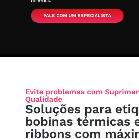
benefício.
FALE COM UM ESPECIALISTA
Evite problemas com Suprimen
Qualidade
Soluções para etiq
bobinas térmicas 
ribbons com máxi