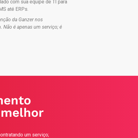
lado com sua equipe de TI para
WMS até ERPs.
enção da Ganzer nos
. Não é apenas um serviço; é
mento
 melhor
ontratando um serviço;