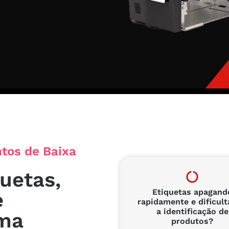
tos de Baixa
uetas,
Etiquetas apagand
e
rapidamente e dificul
a identificação de
ma
produtos?