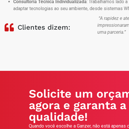
Consultoria Técnica Individualizada
:
Trabalhamos lado a 
adaptar tecnologias ao seu ambiente, desde sistemas 
“A rapidez e at
impressionaram
Clientes dizem:
uma parceria.”
Solicite um orça
agora e garanta a
qualidade!
Quando você escolhe a Ganzer, não está apenas c